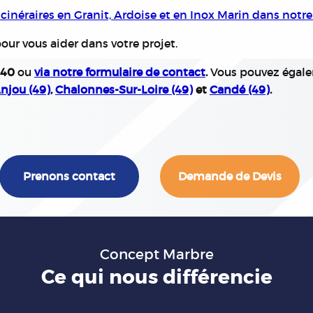
inéraires en Granit, Ardoise et en Inox Marin dans notre
ur vous aider dans votre projet.
 40
ou
via notre formulaire de contact
.
Vous pouvez égale
njou (49)
,
Chalonnes-Sur-Loire (49)
et
Candé (49)
.
Prenons contact
Demande de Devis
Concept Marbre
Ce qui nous différencie