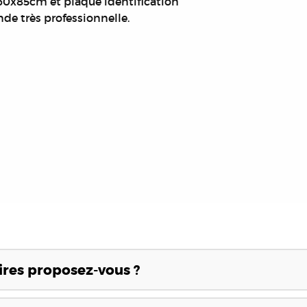
 60x85cm et plaque identification
nde très professionnelle.
res proposez-vous ?
néraires en granit, adaptés à différents budgets et styles