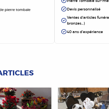
Pierre Tombale sur-me
Devis personnalisé
e pierre tombale
Ventes d’articles funérai
bronzes…)
40 ans d’expérience
ARTICLES