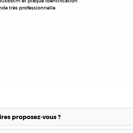
 60x85cm et plaque identification
nde très professionnelle.
res proposez-vous ?
néraires en granit, adaptés à différents budgets et styles