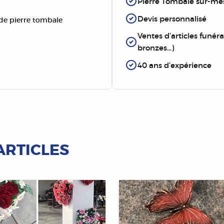
Pierre Tombale sur-me
Devis personnalisé
e pierre tombale
Ventes d’articles funérai
bronzes…)
40 ans d’expérience
ARTICLES