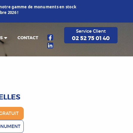
ur notre gamme de monuments en stock
re 2026 !
Service Client
02 52 75 01 40
S
CONTACT
ELLES
GRATUIT
ONUMENT