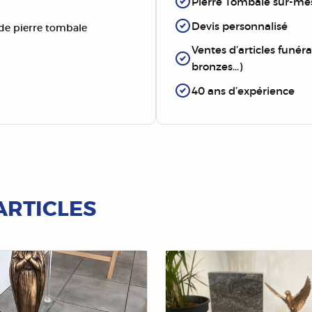
Pierre Tombale sur-me
Devis personnalisé
e pierre tombale
Ventes d’articles funérai
bronzes…)
40 ans d’expérience
ARTICLES