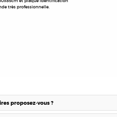
 60x85cm et plaque identification
nde très professionnelle.
res proposez-vous ?
néraires en granit, adaptés à différents budgets et styles