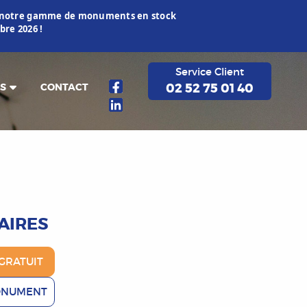
ur notre gamme de monuments en stock
re 2026 !
Service Client
02 52 75 01 40
S
CONTACT
AIRES
GRATUIT
ONUMENT