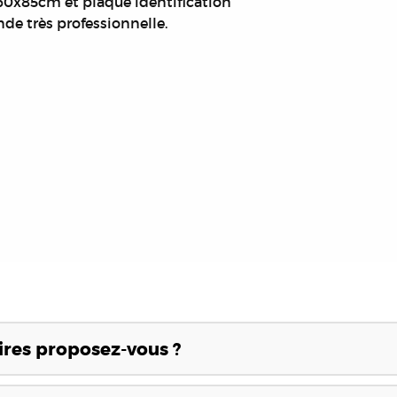
 60x85cm et plaque identification
nde très professionnelle.
res proposez-vous ?
néraires en granit, adaptés à différents budgets et styles