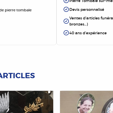
Pierre Tombale sur-me
Devis personnalisé
e pierre tombale
Ventes d’articles funérai
bronzes…)
40 ans d’expérience
ARTICLES