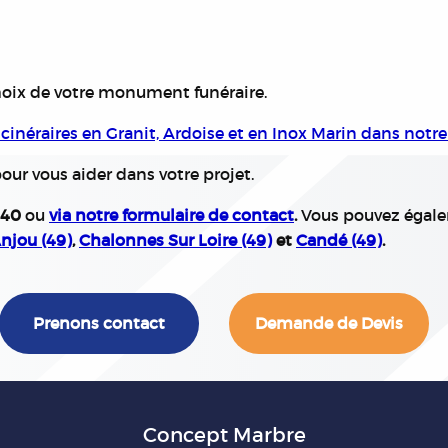
oix de votre monument funéraire.
inéraires en Granit, Ardoise et en Inox Marin dans notre
ur vous aider dans votre projet.
 40
ou
via notre formulaire de contact
.
Vous pouvez égale
njou (49)
,
Chalonnes Sur Loire (49)
et
Candé (49)
.
Prenons contact
Demande de Devis
Concept Marbre